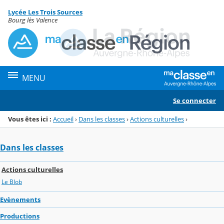
Panneau de gestion des cookies
Lycée Les Trois Sources
Menu de la rubrique
Contenu
Bourg lès Valence
MENU
Se connecter
Vous êtes ici :
Accueil
›
Dans les classes
›
Actions culturelles
›
Dans les classes
Actions culturelles
Le Blob
Evènements
Productions