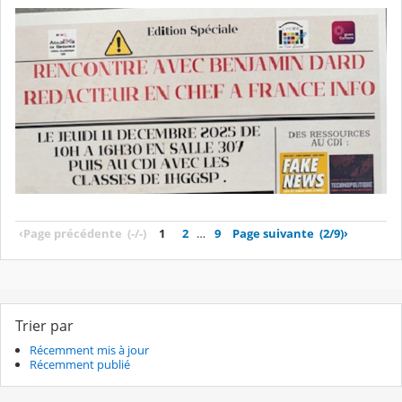
‹
Page précédente
(-/-)
1
2
…
9
Page suivante
(2/9)
›
Trier par
Récemment mis à jour
Récemment publié