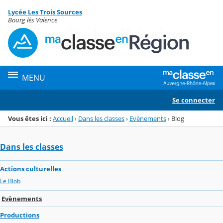
Panneau de gestion des cookies
Lycée Les Trois Sources
Menu de la rubrique
Contenu
Bourg lès Valence
MENU
Se connecter
Vous êtes ici :
Accueil
›
Dans les classes
›
Evènements
›
Blog
Dans les classes
Actions culturelles
Le Blob
Evènements
Productions