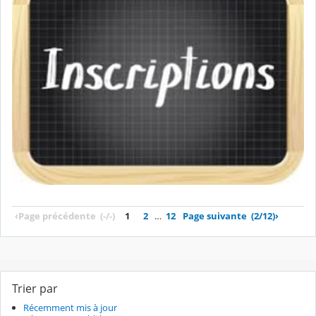
‹
Page précédente
(-/-)
1
2
…
12
Page suivante
(2/12)
›
Trier par
Récemment mis à jour