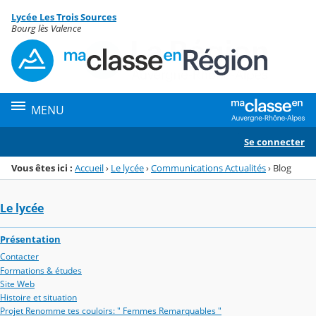
Panneau de gestion des cookies
Lycée Les Trois Sources
Menu de la rubrique
Contenu
Bourg lès Valence
MENU
Se connecter
Vous êtes ici :
Accueil
›
Le lycée
›
Communications Actualités
›
Blog
Le lycée
Présentation
Contacter
Formations & études
Site Web
Histoire et situation
Projet Renomme tes couloirs: " Femmes Remarquables "