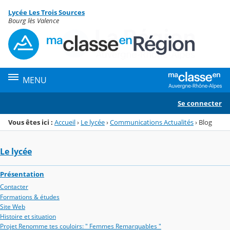
Panneau de gestion des cookies
Lycée Les Trois Sources
Menu de la rubrique
Contenu
Bourg lès Valence
MENU
Se connecter
Vous êtes ici :
Accueil
›
Le lycée
›
Communications Actualités
›
Blog
Le lycée
Présentation
Contacter
Formations & études
Site Web
Histoire et situation
Projet Renomme tes couloirs: " Femmes Remarquables "