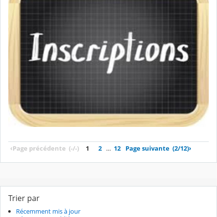
‹
Page précédente
(-/-)
1
2
…
12
Page suivante
(2/12)
›
Trier par
Récemment mis à jour