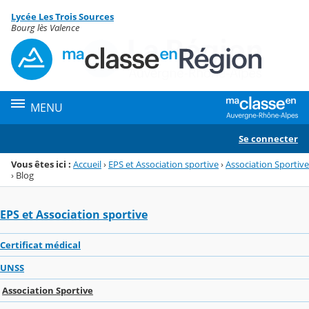
Panneau de gestion des cookies
Lycée Les Trois Sources
Menu de la rubrique
Contenu
Bourg lès Valence
MENU
Se connecter
Vous êtes ici :
Accueil
›
EPS et Association sportive
›
Association Sportive
›
Blog
EPS et Association sportive
Certificat médical
UNSS
Association Sportive