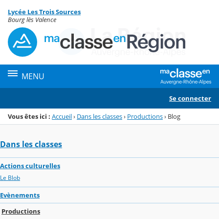
Panneau de gestion des cookies
Lycée Les Trois Sources
Menu de la rubrique
Contenu
Bourg lès Valence
MENU
Se connecter
Vous êtes ici :
Accueil
›
Dans les classes
›
Productions
›
Blog
Dans les classes
Actions culturelles
Le Blob
Evènements
Productions