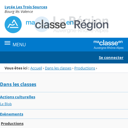
Panneau de gestion des cookies
Lycée Les Trois Sources
Menu de la rubrique
Contenu
Bourg lès Valence
MENU
Se connecter
Vous êtes ici :
Accueil
›
Dans les classes
›
Productions
›
Dans les classes
Actions culturelles
Le Blob
Evènements
Productions