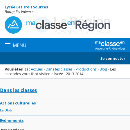
Panneau de gestion des cookies
Lycée Les Trois Sources
Menu de la rubrique
Contenu
Bourg lès Valence
MENU
Se connecter
Vous êtes ici :
Accueil
›
Dans les classes
›
Productions
›
Blog
›
Les
secondes vous font visiter le lycée - 2013-2014
Dans les classes
Actions culturelles
Le Blob
Evènements
Productions