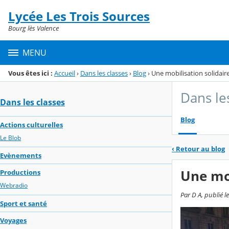
Panneau de gestion des cookies
Lycée Les Trois Sources
Menu de la rubrique
Contenu
Bourg lès Valence
MENU
Vous êtes ici :
Accueil
›
Dans les classes
›
Blog
›
Une mobilisation solidair
Dans le
Dans les classes
Blog
Actions culturelles
Le Blob
‹
Retour au blog
Evènements
Une mob
Productions
Webradio
Par D A, publié l
Sport et santé
Voyages