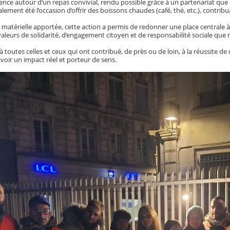
ence autour d’un repas convivial, rendu possible grâce à un partenariat que
lement été l’occasion d’offrir des boissons chaudes (café, thé, etc.), contrib
e matérielle apportée, cette action a permis de redonner une place centrale à l’
aleurs de solidarité, d’engagement citoyen et de responsabilité sociale que 
 toutes celles et ceux qui ont contribué, de près ou de loin, à la réussite d
avoir un impact réel et porteur de sens.