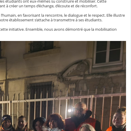
 les étudiants ont eux-mêmes su construire et mobiliser. Cette
uant à créer un temps d’échange, d’écoute et de réconfort.
humain, en favorisant la rencontre, le dialogue et le respect. Elle illustre
notre établissement s’attache à transmettre à ses étudiants.
e cette initiative. Ensemble, nous avons démontré que la mobilisation