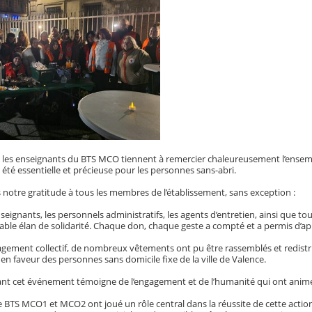
t les enseignants du BTS MCO tiennent à remercier chaleureusement l’ensemb
 été essentielle et précieuse pour les personnes sans-abri.
notre gratitude à tous les membres de l’établissement, sans exception :
nseignants, les personnels administratifs, les agents d’entretien, ainsi que tou
itable élan de solidarité. Chaque don, chaque geste a compté et a permis d’a
agement collectif, de nombreux vêtements ont pu être rassemblés et redistri
e en faveur des personnes sans domicile fixe de la ville de Valence.
rant cet événement témoigne de l’engagement et de l’humanité qui ont animé
e BTS MCO1 et MCO2 ont joué un rôle central dans la réussite de cette actio