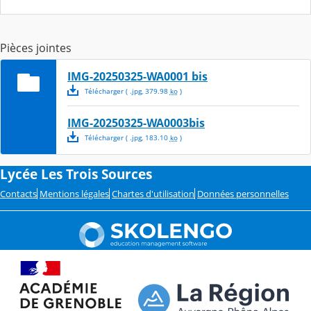
Pièces jointes
IMG-20250325-WA0001 bis
Télécharger
( .
jpg
,
379.98
ko
)
IMG-20250325-WA0003bis
Télécharger
( .
jpg
,
183.10
ko
)
Lycée Les Trois Sources
Contacts
Mentions légales
Chartes d'utilisation
Données personnelles