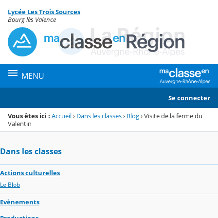
Panneau de gestion des cookies
Lycée Les Trois Sources
Menu de la rubrique
Contenu
Bourg lès Valence
MENU
Se connecter
Vous êtes ici :
Accueil
›
Dans les classes
›
Blog
›
Visite de la ferme du
Valentin
Dans les classes
Actions culturelles
Le Blob
Evènements
Productions