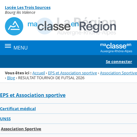
Panneau de gestion des cookies
Lycée Les Trois Sources
Menu de la rubrique
Contenu
Bourg lès Valence
MENU
Se connecter
Vous êtes ici :
Accueil
›
EPS et Association sportive
›
Association Sportive
›
Blog
›
RESULTAT TOURNOI DE FUTSAL 2026
EPS et Association sportive
Certificat médical
UNSS
Association Sportive