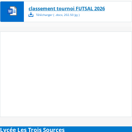
classement tournoi FUTSAL 2026
Télécharger
( .
docx
,
202.50
ko
)
Lycée Les Trois Sources