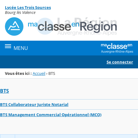
Panneau de gestion des cookies
Lycée Les Trois Sources
Menu de la rubrique
Contenu
Bourg lès Valence
MENU
Se connecter
Vous êtes ici :
Accueil
›
BTS
BTS
BTS Collaborateur Juriste Notarial
BTS Management Commercial Opérationnel (MCO)