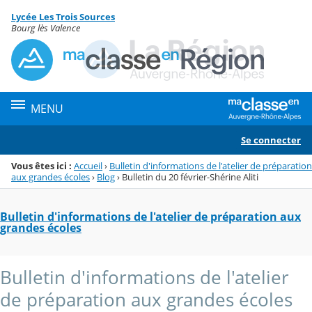
Panneau de gestion des cookies
Lycée Les Trois Sources
Menu de la rubrique
Contenu
Bourg lès Valence
MENU
Se connecter
Vous êtes ici :
Accueil
›
Bulletin d'informations de l'atelier de préparation
aux grandes écoles
›
Blog
›
Bulletin du 20 février-Shérine Aliti
Bulletin d'informations de l'atelier de préparation aux
grandes écoles
Bulletin d'informations de l'atelier
de préparation aux grandes écoles