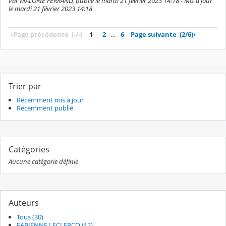
Par MALORIE FERRAND, publié le mardi 21 février 2023 14:18 - Mis à jour
le mardi 21 février 2023 14:18
‹
Page précédente
(-/-)
1
2
…
6
Page suivante
(2/6)
›
Trier par
Récemment mis à jour
Récemment publié
Catégories
Aucune catégorie définie
Auteurs
Tous (30)
FABIENNE LECLERCQ (12)