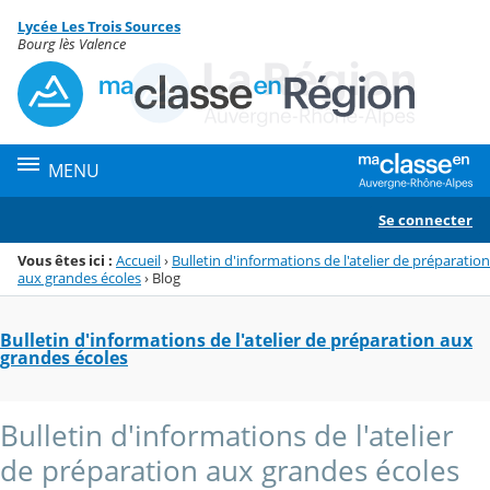
Panneau de gestion des cookies
Lycée Les Trois Sources
Menu de la rubrique
Contenu
Bourg lès Valence
MENU
Se connecter
Vous êtes ici :
Accueil
›
Bulletin d'informations de l'atelier de préparation
aux grandes écoles
›
Blog
Bulletin d'informations de l'atelier de préparation aux
grandes écoles
Bulletin d'informations de l'atelier
de préparation aux grandes écoles