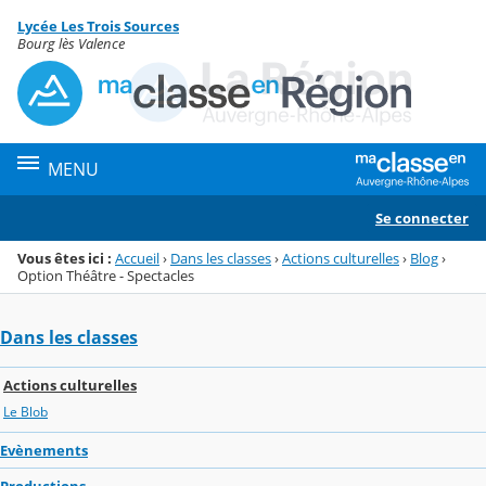
Panneau de gestion des cookies
Lycée Les Trois Sources
Menu de la rubrique
Contenu
Bourg lès Valence
MENU
Se connecter
Vous êtes ici :
Accueil
›
Dans les classes
›
Actions culturelles
›
Blog
›
Option Théâtre - Spectacles
Dans les classes
Actions culturelles
Le Blob
Evènements
Productions