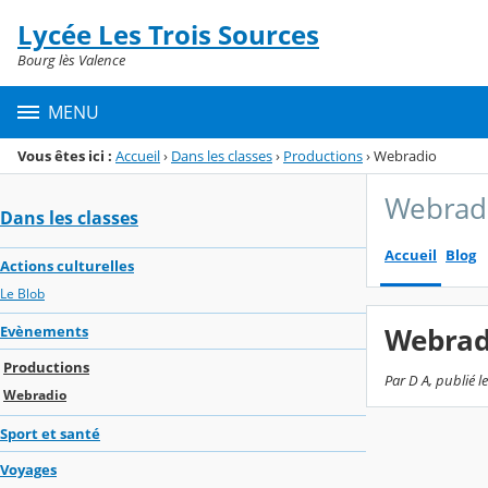
Panneau de gestion des cookies
Lycée Les Trois Sources
Menu de la rubrique
Contenu
Bourg lès Valence
MENU
Vous êtes ici :
Accueil
›
Dans les classes
›
Productions
›
Webradio
Webrad
Dans les classes
Accueil
Blog
Actions culturelles
Le Blob
Webrad
Evènements
Productions
Par D A, publié l
Webradio
Sport et santé
Voyages