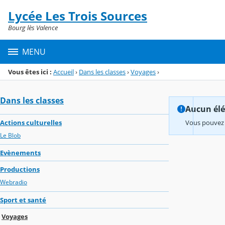
Panneau de gestion des cookies
Lycée Les Trois Sources
Menu de la rubrique
Contenu
Bourg lès Valence
MENU
Vous êtes ici :
Accueil
›
Dans les classes
›
Voyages
›
Dans les classes
Aucun élém
Actions culturelles
Vous pouvez 
Le Blob
Evènements
Productions
Webradio
Sport et santé
Voyages