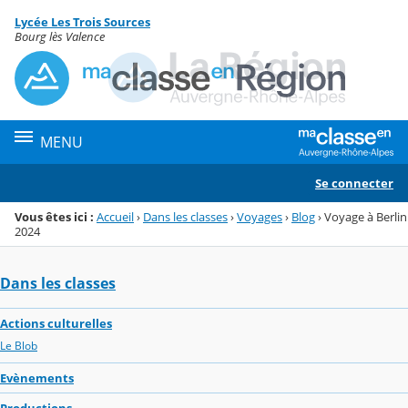
Panneau de gestion des cookies
Lycée Les Trois Sources
Menu de la rubrique
Contenu
Bourg lès Valence
MENU
Se connecter
Vous êtes ici :
Accueil
›
Dans les classes
›
Voyages
›
Blog
›
Voyage à Berlin
2024
Dans les classes
Actions culturelles
Le Blob
Evènements
Productions