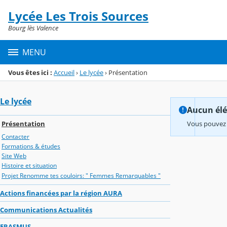
Panneau de gestion des cookies
Lycée Les Trois Sources
Menu de la rubrique
Contenu
Bourg lès Valence
MENU
Vous êtes ici :
Accueil
›
Le lycée
›
Présentation
Le lycée
Aucun élém
Présentation
Vous pouvez 
Contacter
Formations & études
Site Web
Histoire et situation
Projet Renomme tes couloirs: " Femmes Remarquables "
Actions financées par la région AURA
Communications Actualités
ERASMUS