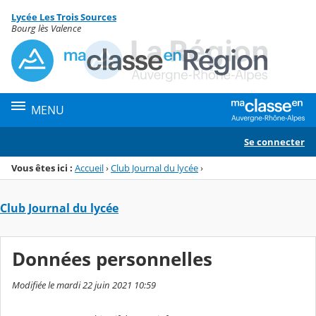
Panneau de gestion des cookies
Lycée Les Trois Sources
Menu de la rubrique
Contenu
Bourg lès Valence
MENU
Se connecter
Vous êtes ici :
Accueil
›
Club Journal du lycée
›
Club Journal du lycée
Données personnelles
Modifiée le mardi 22 juin 2021 10:59