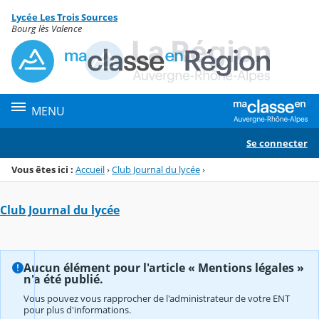
Panneau de gestion des cookies
Lycée Les Trois Sources
Menu de la rubrique
Contenu
Bourg lès Valence
MENU
Se connecter
Vous êtes ici :
Accueil
›
Club Journal du lycée
›
Club Journal du lycée
Aucun élément pour l'article « Mentions légales »
n'a été publié.
Vous pouvez vous rapprocher de l'administrateur de votre ENT
pour plus d'informations.