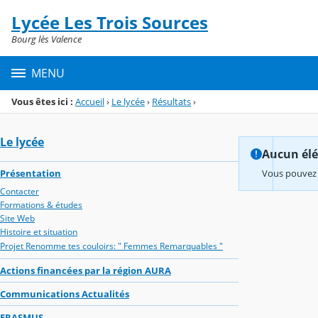
Panneau de gestion des cookies
Lycée Les Trois Sources
Menu de la rubrique
Contenu
Bourg lès Valence
MENU
Vous êtes ici :
Accueil
›
Le lycée
›
Résultats
›
Le lycée
Aucun élém
Présentation
Vous pouvez 
Contacter
Formations & études
Site Web
Histoire et situation
Projet Renomme tes couloirs: " Femmes Remarquables "
Actions financées par la région AURA
Communications Actualités
ERASMUS