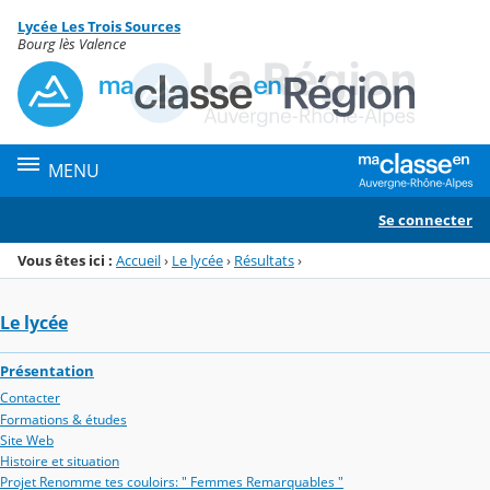
Panneau de gestion des cookies
Lycée Les Trois Sources
Menu de la rubrique
Contenu
Bourg lès Valence
MENU
Se connecter
Vous êtes ici :
Accueil
›
Le lycée
›
Résultats
›
Le lycée
Présentation
Contacter
Formations & études
Site Web
Histoire et situation
Projet Renomme tes couloirs: " Femmes Remarquables "